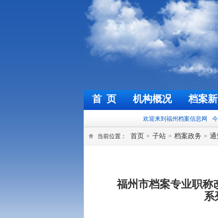
首 页
机构概况
档案新
欢迎来到福州档案信息网
今天是
2026年8
首页
子站
档案政务
通
当前位置：
>
>
>
福州市档案专业职称改
系