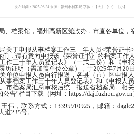
发布时间：2025-06-24
来源：福州市档案局
字体：
【大】
【中】
【小】
局、档案馆，福州高新区党政办，市直各单位，
局关于申报从事档案工作三十年人员
<荣誉证书
发给你们，请有意向申报该《荣誉证书》的档案工作
工作三十年人员登记表》（一式三份）和《申
历证明（需加盖单位公章），于2025年7月2
关单位申报人员自行报送，各县（市）区申报
从事档案工作三十年人员登记表》和《申报人
。市档案局汇总审核后统一报送省档案局。
相
告”栏目下载（网址：https://daj.fuzhou.gov.c
，联系方式：13395910925，邮箱：daglc202
大道
235号。