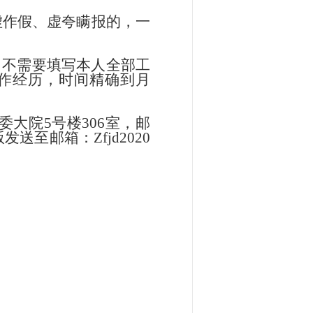
虚作假、虚夸瞒报的，一
，不需要填写本人全部工
作经历，时间精确到月
委
大院
5号楼306室，
邮
版发送至邮箱：Zfjd2020