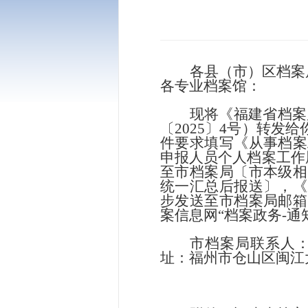
各县（市）区档案
各专业档案馆：
现将《福建省档案
〔
2025〕4号）转
件要求填写《从事档案
申报人员个人档案工作履
至市档案局〔市本级相
统一汇总后报送〕，《
步发送至市档案局邮箱
案信息网
“档案政务-通知公
市档案局联系人：王伟
址：福州市仓山区闽江