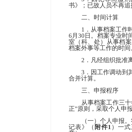
书》；已故人员不再追
二、时间计算
1．从事档案工作
6
月
30日。档案专业
室（科、处）从事档案
档案外事等工作的时间
2．凡经组织批准
3．因工作调动到
合并计算。
三、申报程序
从事档案工作三十
正”原则，采取个人申
（一）个人申报。
记表》（
附件
1
）一式