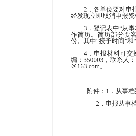
2．各单位要对申
经发现立即取消申报资
3．登记表中“从
作简历。简历部分要
份。其中“授予时间”和
4．申报材料可交
编：
350003，联系
＠163.com。
附件：
1．从事
2．申报从事档