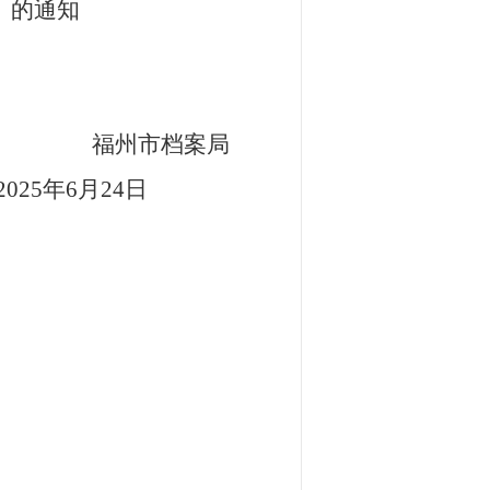
》的通知
市档案局
月24
日