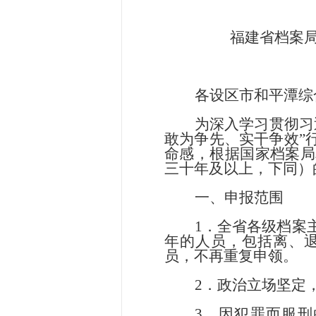
福建省档案局关
各设区市和平潭综
为深入学习贯彻习
敢为争先、实干争效”
命感，根据国家档案局
三十年及以上，下同）
一、申报范围
1．全省各级档案
年的人员，包括离、
员，不再重复申领。
2．政治立场坚定
3．
因犯罪而服刑