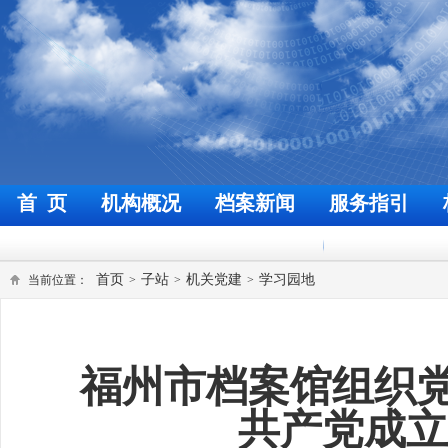
首 页
机构概况
档案新闻
服务指引
欢迎来到福州档案信息网
今天是
首页
子站
机关党建
学习园地
当前位置：
>
>
>
福州市档案馆组织
共产党成立