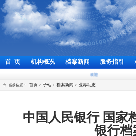
首 页
机构概况
档案新闻
服务指引
欢迎来到福州档案信息网
今天是
2
首页
子站
档案新闻
业界动态
当前位置：
>
>
>
中国人民银行 国家
银行档