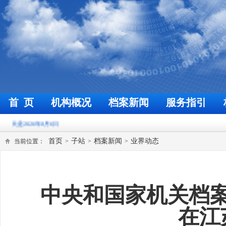
首 页
机构概况
档案新闻
服务指引
欢迎来到福州档案信息网
今
首页
子站
档案新闻
业界动态
当前位置：
>
>
>
中央和国家机关档
在江