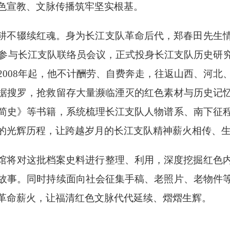
色宣教、文脉传播筑牢坚实根基。
耕不辍续红魂。身为长江支队革命后代，郑春田先生
主动参与长江支队联络员会议，正式投身长江支队历史研
2008年起，他不计酬劳、自费奔走，往返山西、河北
据搜罗，抢救留存大量濒临湮灭的红色素材与历史记
简史》等书籍，系统梳理长江支队人物谱系、南下征
的光辉历程，让跨越岁月的长江支队精神薪火相传、
馆将对这批档案史料进行整理、利用，深度挖掘红色
故事。同时持续面向社会征集手稿、老照片、老物件
革命薪火，让福清红色文脉代代延续、熠熠生辉。