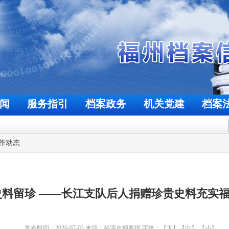
闻
服务指引
档案政务
机关党建
档案
欢迎来到福州档案信息网
今天是
2026年8月7日
作动态
史料留珍 ——长江支队后人捐赠珍贵史料充实
发布时间：2026-07-03
来源：福清市档案馆
字体：
【大】
【中】
【小】