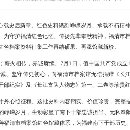
心载史启新章。红色史料镌刻峥嵘岁月、承载不朽精
。为守护福清红色记忆、传扬先辈奉献精神，福清市
红色档案资料征集工作再结硕果、再添馆藏新珍。
；薪火相传，赤诚赓续。
7月1日，值中国共产党成立
诚、坚守传史初心，向福清市档案馆无偿捐赠《长江
干部纪实》及《长江支队人物志》第一、二卷等珍贵红
寸丹心照征程。这批史料内容翔实、价值珍贵，完整
的峥嵘岁月，生动彰显了南下干部忠诚担当、无私奉
善福清市档案馆红色馆藏体系，为福建南下干部历史