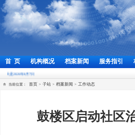
首 页
机构概况
档案新闻
服务指引
欢迎来到福州档案信息网
今
首页
子站
档案新闻
工作动态
当前位置：
>
>
>
鼓楼区启动社区